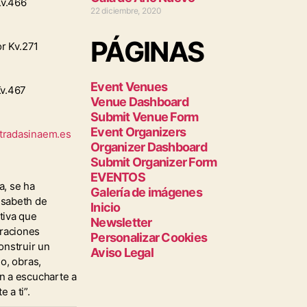
Kv.466
22 diciembre, 2020
PÁGINAS
r Kv.271
Event Venues
Kv.467
Venue Dashboard
Submit Venue Form
Event Organizers
radasinaem.es
Organizer Dashboard
Submit Organizer Form
EVENTOS
a, se ha
Galería de imágenes
isabeth de
Inicio
tiva que
Newsletter
eraciones
Personalizar Cookies
onstruir un
Aviso Legal
io, obras,
an a escucharte a
 a ti”.