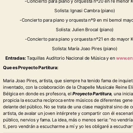
-Concierto para piano y orquesta nº20 en re menor 
Solista: Ignasi Cambra (piano)
-Concierto para piano y orquesta nº9 en mi bemol mayo
Solista: Julien Brocal (piano)
-Concierto para piano y orquesta nº21 en do mayor 
Solista: María Joao Pires (piano)
Entradas:
Taquillas Auditorio Nacional de Música y en
www.ent
Que es Proyecto Partitura:
Maria Joao Pires, artista, que siempre ha tenido fama de inquiet
inventado, con la colaboración de la Chapelle Musicale Reine El
Bélgica en donde es profesora, el
Proyecto Partitura
,
una inicia
propicia la escucha recíproca entre músicos de diferentes gen
delante del público. No se trata de una clase magistral sino de c
artista, de avalar un joven intérprete y compartir con él escenar
público, nervios y fama. La idea, más o menos seria: “no vendrí
ti, pero vendrán a escucharme a mí y yo les obligaré a escucharte