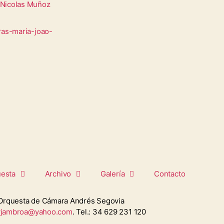
Nicolas Muñoz
ras-maria-joao-
uesta
Archivo
Galería
Contacto
Orquesta de Cámara Andrés Segovia
vjambroa@yahoo.com
. Tel.: 34 629 231 120