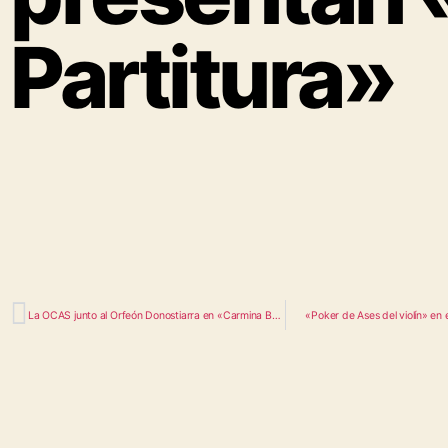
Partitura»
La OCAS junto al Orfeón Donostiarra en «Carmina Burana» dentro del Ciclo de Juventudes Musicales de Madrid
«Poker de Ases del violín» en 