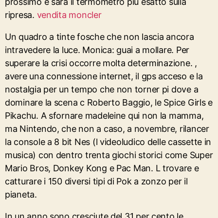
prossimo e sarà il termometro più esatto sulla
ripresa.
vendita moncler
Un quadro a tinte fosche che non lascia ancora
intravedere la luce. Monica: guai a mollare. Per
superare la crisi occorre molta determinazione. ,
avere una connessione internet, il gps acceso e la
nostalgia per un tempo che non torner pi dove a
dominare la scena c Roberto Baggio, le Spice Girls e
Pikachu. A sfornare madeleine qui non la mamma,
ma Nintendo, che non a caso, a novembre, rilancer
la console a 8 bit Nes (l videoludico delle cassette in
musica) con dentro trenta giochi storici come Super
Mario Bros, Donkey Kong e Pac Man. L trovare e
catturare i 150 diversi tipi di Pok a zonzo per il
pianeta.
In un anno sono cresciute del 31 per cento le